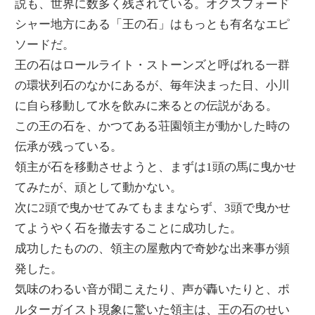
説も、世界に数多く残されている。オクスフォード
シャー地方にある「王の石」はもっとも有名なエピ
ソードだ。
王の石はロールライト・ストーンズと呼ばれる一群
の環状列石のなかにあるが、毎年決まった日、小川
に自ら移動して水を飲みに来るとの伝説がある。
この王の石を、かつてある荘園領主が動かした時の
伝承が残っている。
領主が石を移動させようと、まずは1頭の馬に曳かせ
てみたが、頑として動かない。
次に2頭で曳かせてみてもままならず、3頭で曳かせ
てようやく石を撤去することに成功した。
成功したものの、領主の屋敷内で奇妙な出来事が頻
発した。
気味のわるい音が聞こえたり、声が轟いたりと、ポ
ルターガイスト現象に驚いた領主は、王の石のせい