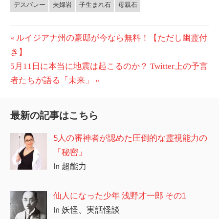
デスバレー
夫婦岩
子生まれ石
母親石
投
前
ルイジアナ州の豪邸が今なら無料！【ただし幽霊付
の
き】
稿
次
記
5月11日に本当に地震は起こるのか？ Twitter上の予言
ナ
の
事:
者たちが語る「未来」
ビ
記
事:
ゲ
最新の記事はこちら
ー
5人の審神者が認めた圧倒的な霊視能力の
シ
「秘密」
In 超能力
ョ
ン
仙人になった少年 浅野才一郎 その1
In 妖怪、実話怪談