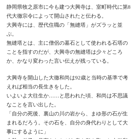
静岡県牧之原市に今も建つ大興寺は、室町時代に第8
代大徹宗令によって開山されたと伝わる。
大興寺には、歴代住職の「無縫塔」がズラッと並
ぶ。
無縫塔とは、主に僧侶の墓石として使われる石塔の
ことを指すのだが、大興寺の無縫塔は少々どころ
か、かなり変わった言い伝えが残っている。
大興寺を開山した大徹和尚は92歳と当時の基準で考
えれば相当の長生きをした。
いよいよ大往生か……と思われた頃、和尚は不思議
なことを言い出した。
「自分の死後、裏山の川の岩から、まゆ形の石が生
まれるだろう。その石を、自分の身代わりとして大
事にするように」