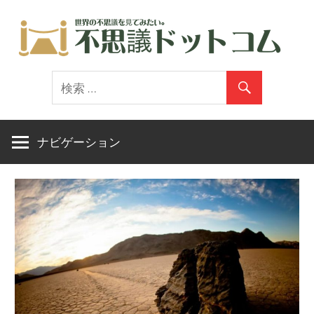
コ
ン
テ
世
ン
界
ツ
の
へ
不
ス
ナビゲーション
思
キ
議
ッ
を
プ
見
て
み
た
い。