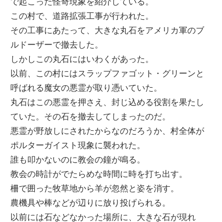
で起こった怪奇現象を紹介している。
この村で、道路拡張工事が行われた。
その工事にあたって、大きな丸石をアメリカ軍のブ
ルドーザーで撤去した。
しかしこの丸石にはいわくがあった。
以前、この村にはスラップファゴット・グリーンと
呼ばれる魔女の悪霊が取り憑いていた。
丸石はこの悪霊を押さえ、封じ込める役割を果たし
ていた。その石を撤去してしまったのだ。
悪霊が野放しにされたからなのだろうか、村全体が
ポルターガイスト現象に襲われた。
誰も叩かないのに教会の鐘が鳴る。
教会の時計がでたらめな時間に時を打ち出す。
柵で囲った牧草地から羊が忽然と姿を消す。
農機具や棒などが辺りに放り投げられる。
以前には石などなかった場所に、大きな石が現れ