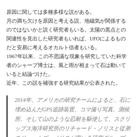
原因に関しては多種多様な説がある。
月の満ち欠けを原因と考える説、地磁気が関係する
のではないかと説く研究者もいる。太陽の黒点との
関連性を見出した研究者もいれば、UFOによるもの
だと安易に考えるオカルト信者もいる。
1967年以来、この不思議な現象を研究していた科学
者のシャープ博士は、風と雨が相まって石は動いて
いると結論づけた。
近年、この説を補強する研究結果が公表された。
2014年、アメリカの研究チームによると、石に
埋め込んだGPS追跡装置、コマ撮り写真、測候
所、そして山のような忍耐を駆使して、スクリ
ップス海洋研究所のリチャード・ノリスと従弟