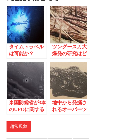
タイムトラベル
ツングースカ大
は可能か？
爆発の研究はど
こまで進んだの
か
米国防総省が3本
地中から発掘さ
のUFOに関する
れるオーパーツ
動画を公式に公
開
超常現象