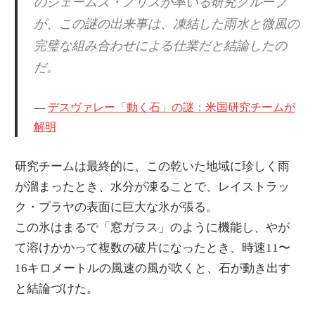
のジェームズ・ノリスが率いる研究グループ
が、この謎の出来事は、凍結した雨水と微風の
完璧な組み合わせによる仕業だと結論したの
だ。
デスヴァレー「動く石」の謎：米国研究チームが
解明
研究チームは最終的に、この乾いた地域に珍しく雨
が溜まったとき、水分が凍ることで、レイストラッ
ク・プラヤの表面に巨大な氷が張る。
この氷はまるで「窓ガラス」のように機能し、やが
て溶けかかって複数の破片になったとき、時速11〜
16キロメートルの風速の風が吹くと、石が動き出す
と結論づけた。