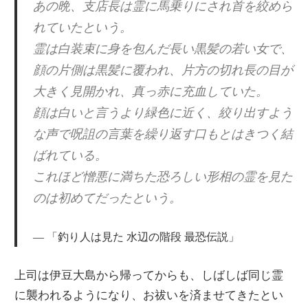
あの晩、支店長は霊に馬乗りにされ首を絞めら
れていたという。
霊は白装束に身を包んだ長い黒髪の若い女で、
顔の片側は黒髪に覆われ、片方の切れ長の目が
大きく見開かれ、真っ赤に充血していた。
顔は白いと言うより緑色に近く、絞り出すよう
な声で呪詛の言葉を繰り返す口もとはきつく結
ばれている。
これほど憎悪に満ちた恐ろしい形相の霊を見た
のは初めてだったという。
「釣り人は見た 水辺の階段 最恐伝説」
上司は伊豆大島から帰ってからも、しばしば同じ霊
に襲われるようになり、お祓いを済ませてきたとい