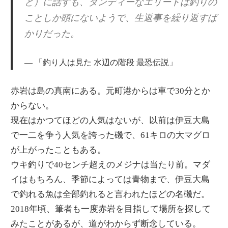
と）に話すも、ダンディーなエリートは釣りの
ことしか頭にないようで、生返事を繰り返すば
かりだった。
「釣り人は見た 水辺の階段 最恐伝説」
赤岩は島の真南にある。元町港からは車で30分とか
からない。
現在はかつてほどの人気はないが、以前は伊豆大島
で一二を争う人気を誇った磯で、61キロの大マグロ
が上がったこともある。
ウキ釣りで40センチ超えのメジナは当たり前。マダ
イはもちろん、季節によっては青物まで、伊豆大島
で釣れる魚は全部釣れると言われたほどの名磯だ。
2018年頃、筆者も一度赤岩を目指して場所を探して
みたことがあるが、道がわからず断念している。