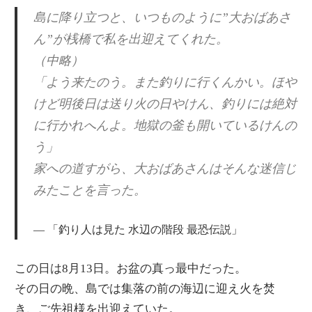
島に降り立つと、いつものように”大おばあさ
ん”が桟橋で私を出迎えてくれた。
（中略）
「よう来たのう。また釣りに行くんかい。ほや
けど明後日は送り火の日やけん、釣りには絶対
に行かれへんよ。地獄の釜も開いているけんの
う」
家への道すがら、大おばあさんはそんな迷信じ
みたことを言った。
「釣り人は見た 水辺の階段 最恐伝説」
この日は8月13日。お盆の真っ最中だった。
その日の晩、島では集落の前の海辺に迎え火を焚
き、ご先祖様を出迎えていた。