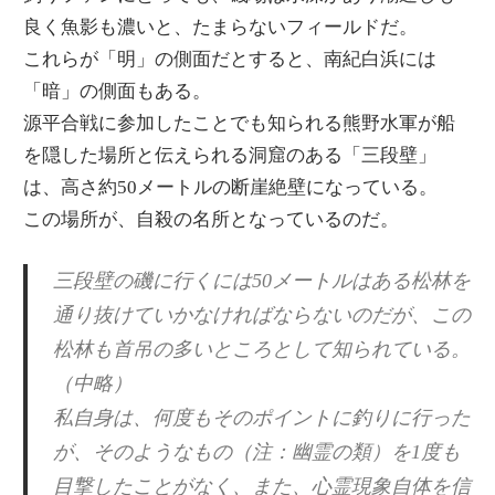
良く魚影も濃いと、たまらないフィールドだ。
これらが「明」の側面だとすると、南紀白浜には
「暗」の側面もある。
源平合戦に参加したことでも知られる熊野水軍が船
を隠した場所と伝えられる洞窟のある「三段壁」
は、高さ約50メートルの断崖絶壁になっている。
この場所が、自殺の名所となっているのだ。
三段壁の磯に行くには50メートルはある松林を
通り抜けていかなければならないのだが、この
松林も首吊の多いところとして知られている。
（中略）
私自身は、何度もそのポイントに釣りに行った
が、そのようなもの（注：幽霊の類）を1度も
目撃したことがなく、また、心霊現象自体を信