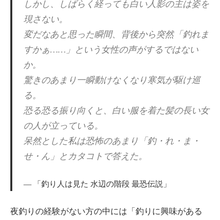
しかし、しばらく経っても白い人影の主は姿を
現さない。
変だなあと思った瞬間、背後から突然「釣れま
すかぁ……」という女性の声がするではない
か。
驚きのあまり一瞬動けなくなり寒気が駆け巡
る。
恐る恐る振り向くと、白い服を着た髪の長い女
の人が立っている。
呆然とした私は恐怖のあまり「釣・れ・ま・
せ・ん」とカタコトで答えた。
「釣り人は見た 水辺の階段 最恐伝説」
夜釣りの経験がない方の中には「釣りに興味がある