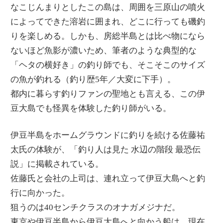
なこじんまりとしたこの島は、周囲を三原山の噴火
によってできた溶岩に囲まれ、どこに行っても磯釣
りを楽しめる。しかも、房総半島とは比べ物になら
ないほど魚影が濃いため、筆者のような典型的な
「ヘタの横好き」の釣り師でも、そこそこのサイズ
の魚が釣れる（釣り歴5年／大変に下手）。
都内に暮らす釣りファンの聖地とも言える、この伊
豆大島でも怪異を体験した釣り師がいる。
伊豆半島をホームグラウンドに釣りを続ける佐藤祐
太氏の体験が、「釣り人は見た 水辺の階段 最恐伝
説」に掲載されている。
佐藤氏と会社の上司は、連れ立って伊豆大島へと釣
行に向かった。
狙うのは40センチクラスのオナガメジナだ。
東京や伊豆半島から伊豆大島へと向かう船は、現在