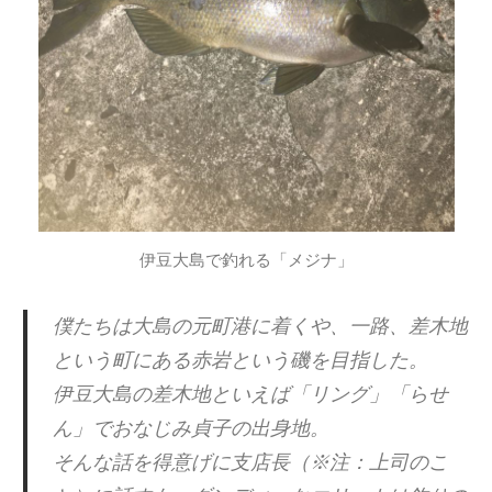
伊豆大島で釣れる「メジナ」
僕たちは大島の元町港に着くや、一路、差木地
という町にある赤岩という磯を目指した。
伊豆大島の差木地といえば「リング」「らせ
ん」でおなじみ貞子の出身地。
そんな話を得意げに支店長（※注：上司のこ