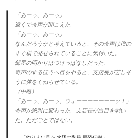
「あーっ、あーっ」
遠くで奇声が聞こえた。
「あーっ、あーっ」
なんだろうかと考えていると、その奇声は僕の
すぐ横で発せられていることに気付いた。
部屋の明かりはつけっぱなしだった。
奇声のするほうへ目をやると、支店長が苦しそ
うに体をくねらせている。
（中略）
「あーっ、あーっ、ウォーーーーーーーッ！」
奇声が絶叫に変わった。支店長が白目を剥い
た。ただごとではない。
「釣り人は見た 水辺の階段 最恐伝説」