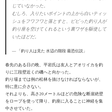
じていなかった。
むしろ、入りたいポイントの上から白いティッ
シュをフワフワと落とすと、ビビった釣り人が
釣り座を空けてくれるという裏ワザを駆使して
いたほどだ。
「釣り人は見た 水辺の階段 最恐伝説」
春先のある日の晩、平岩氏は友人とアオリイカを釣
りに三段壁近くの磯へと向かった。
釣り場までは例の松林を抜けなければならないが、
特に意に介さない。
それよりも、高さ20メートルほどの危険な断崖絶壁
をロープを使って降り、釣座に入ることに神経を集
中させていた。