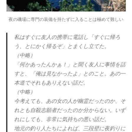
夜の磯場に専門の装備を持たずに入ることは極めて難しい
私はすぐに友人の携帯に電話し「すぐに帰ろ
う、とにかく帰るぞ」とまくし立てた。
（中略）
「何かあったんかぁ！」と聞く友人に事情を話
すと、「俺は見なかったよ」とのこと。あの一
本道でそれもありえない話だ。
（中略）
今考えても、あの女の人が幽霊だったのか、そ
れとも自殺志願者だったのか分からない。いず
れにしても、非常に気持ちの悪い話だ。
地元の釣り人たちによれば、三段壁に夜釣りに