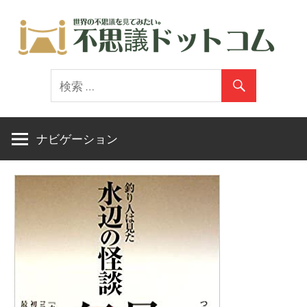
コ
ン
テ
世
ン
界
ツ
の
へ
不
ス
ナビゲーション
思
キ
議
ッ
を
プ
見
て
み
た
い。