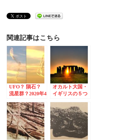
関連記事はこちら
UFO？ 隕石？
オカルト大国・
流星群？2020年4
イギリスの５つ
月に世界各国で
の謎
火球の目撃例が
相次ぐ