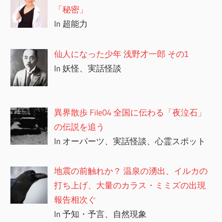
シ
「秘密」
In 超能力
ョ
ン
仙人になった少年 浅野才一郎 その1
In 妖怪、実話怪談
異界散歩 File04 全国に伝わる「夜泣石」
の伝説を追う
In オーパーツ、実話怪談、心霊スポット
地震の前触れか？ 温泉の湧出、イルカの
打ち上げ、大量のカラス・ミミズの出現
報告相次ぐ
In 予知・予言、自然現象