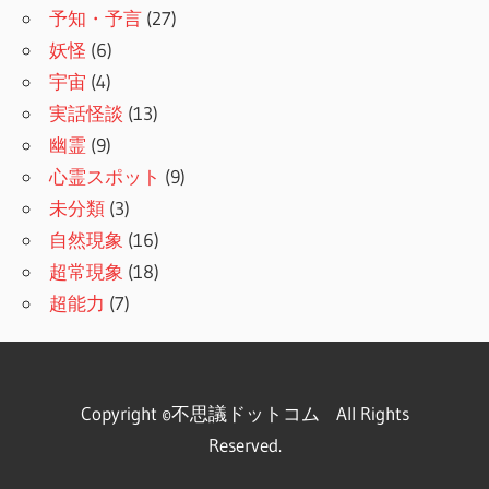
予知・予言
(27)
妖怪
(6)
宇宙
(4)
実話怪談
(13)
幽霊
(9)
心霊スポット
(9)
未分類
(3)
自然現象
(16)
超常現象
(18)
超能力
(7)
Copyright ©不思議ドットコム
All Rights
Reserved.