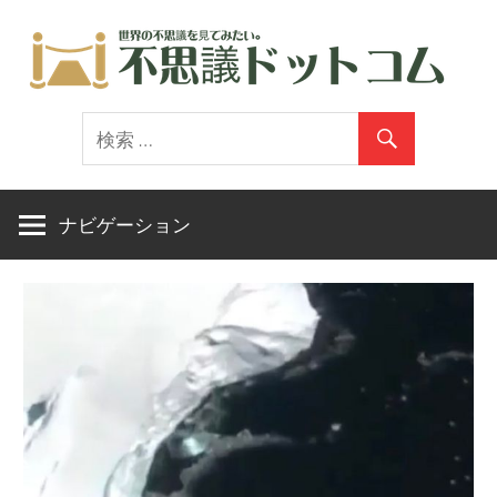
コ
ン
テ
世
ン
界
ツ
の
へ
不
ス
ナビゲーション
思
キ
議
ッ
を
プ
見
て
み
た
い。