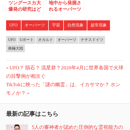
ツングースカ大
地中から発掘さ
爆発の研究はど
れるオーパーツ
こまで進んだの
か
UFO
オーパーツ
宇宙
自然現象
超常現象
UFO
Uボート
オカルト
オーパーツ
ナチスドイツ
南極大陸
投
前
UFO？ 隕石？ 流星群？2020年4月に世界各国で火球
の
の目撃例が相次ぐ
稿
次
記
TikTokに映った「謎の幽霊」は、イカサマか？ ホン
ナ
の
事:
モノか？
ビ
記
事:
ゲ
最新の記事はこちら
ー
5人の審神者が認めた圧倒的な霊視能力の