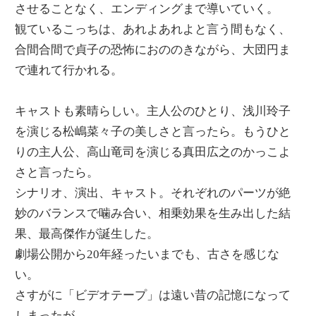
させることなく、エンディングまで導いていく。
観ているこっちは、あれよあれよと言う間もなく、
合間合間で貞子の恐怖におののきながら、大団円ま
で連れて行かれる。
キャストも素晴らしい。主人公のひとり、浅川玲子
を演じる松嶋菜々子の美しさと言ったら。もうひと
りの主人公、高山竜司を演じる真田広之のかっこよ
さと言ったら。
シナリオ、演出、キャスト。それぞれのパーツが絶
妙のバランスで噛み合い、相乗効果を生み出した結
果、最高傑作が誕生した。
劇場公開から20年経ったいまでも、古さを感じな
い。
さすがに「ビデオテープ」は遠い昔の記憶になって
しまったが。