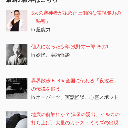
ー
5人の審神者が認めた圧倒的な霊視能力の
シ
「秘密」
In 超能力
ョ
ン
仙人になった少年 浅野才一郎 その1
In 妖怪、実話怪談
異界散歩 File04 全国に伝わる「夜泣石」
の伝説を追う
In オーパーツ、実話怪談、心霊スポット
地震の前触れか？ 温泉の湧出、イルカの
打ち上げ、大量のカラス・ミミズの出現