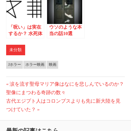
「呪い」は実在
ウソのような本
するか？ 水死体
当の話10選
が証明した呪い
Part.1
の効力
未分類
Jホラー
ホラー映画
映画
投
前
涙を流す聖母マリア像はなにを悲しんでいるのか？
の
聖像にまつわる奇跡の数々
稿
次
記
古代エジプト人はコロンブスよりも先に新大陸を見
ナ
の
事:
つけていた？
ビ
記
事:
ゲ
最新の記事はこちら