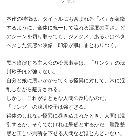
タ オズ
本作の特徴は、タイトルにも含まれる「水」が象徴
するように、全体に統一して流れる湿度の高さ。ど
のシーンを切り取っても、ジメジメ、あるいはベタ
ベタした質感の映像、印象が肌にまとわりつく。
黒木瞳演じる主人公の松原淑美は、「リング」の浅
川玲子ほど強くない。
自分と娘に襲いかかってくる怪異に対して、常に混
乱しながら翻弄される。
しかし、これがまともな人間の反応なのだ。
「リング」の浅川玲子は強すぎる。
得体のしれない怪異に巻き込まれたとき、人間は混
乱するか、そうでなければ呆然とするかだ。理路整
然と正しい判断を下せる人間などほとんどいない。