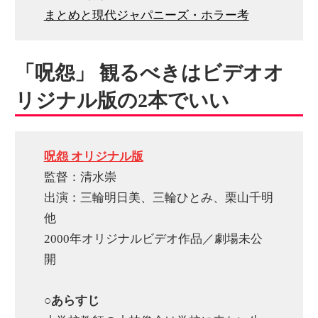
まとめと現代ジャパニーズ・ホラー考
「呪怨」 観るべきはビデオオ
リジナル版の2本でいい
呪怨 オリジナル版
監督：清水崇
出演：三輪明日美、三輪ひとみ、栗山千明
他
2000年オリジナルビデオ作品／劇場未公
開
○あらすじ