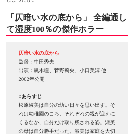
「仄暗い水の底から」 全編通し
て湿度100％の傑作ホラー
仄暗い水の底から
監督：中田秀夫
出演：黒木瞳、菅野莉央、小口美澪 他
2002年公開
○あらすじ
松原淑美は自分の幼い日々を思い出す。そ
れは幼稚園のころ、それぞれの親が迎えに
くるなか、自分だけ取り残される姿。淑美
の母は自分勝手だった。淑美は家庭を大切