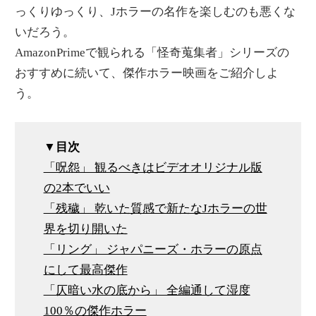
っくりゆっくり、Jホラーの名作を楽しむのも悪くな
いだろう。
AmazonPrimeで観られる「怪奇蒐集者」シリーズの
おすすめに続いて、傑作ホラー映画をご紹介しよ
う。
▼目次
「呪怨」 観るべきはビデオオリジナル版
の2本でいい
「残穢」 乾いた質感で新たなJホラーの世
界を切り開いた
「リング」 ジャパニーズ・ホラーの原点
にして最高傑作
「仄暗い水の底から」 全編通して湿度
100％の傑作ホラー