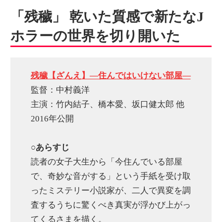
「残穢」 乾いた質感で新たなJ
ホラーの世界を切り開いた
残穢【ざんえ】―住んではいけない部屋―
監督：中村義洋
主演：竹内結子、橋本愛、坂口健太郎 他
2016年公開
○あらすじ
読者の女子大生から「今住んでいる部屋
で、奇妙な音がする」という手紙を受け取
ったミステリー小説家が、二人で異変を調
査するうちに驚くべき真実が浮かび上がっ
てくるさまを描く。