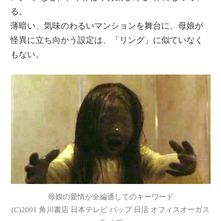
る。
薄暗い、気味のわるいマンションを舞台に、母娘が
怪異に立ち向かう設定は、「リング」に似ていなく
もない。
母娘の愛情が全編通してのキーワード
(
C
)2001 角川書店 日本テレビ バップ 日活 オフィスオーガス