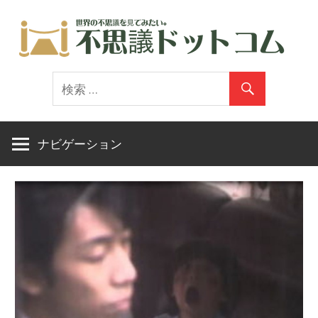
コ
ン
テ
世
ン
界
ツ
の
へ
不
ス
ナビゲーション
思
キ
議
ッ
を
プ
見
て
み
た
い。