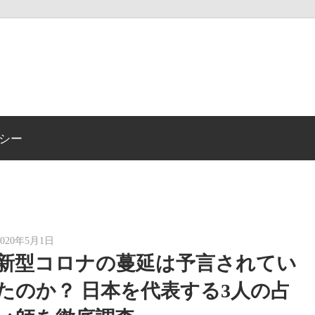
不
思
シー
議
ド
2020年5月1日
auther
新型コロナの蔓延は予言されてい
ッ
たのか？ 日本を代表する3人の占