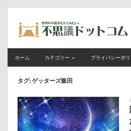
コ
ン
テ
ン
世
ツ
界
へ
ホーム
カテゴリー
プライバシーポリ
の
ス
不
キ
思
ッ
タグ:
ゲッターズ飯田
議
プ
を
見
て
み
た