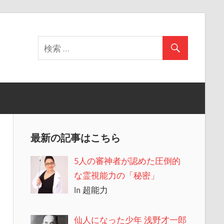
最新の記事はこちら
5人の審神者が認めた圧倒的
な霊視能力の「秘密」
In 超能力
仙人になった少年 浅野才一郎