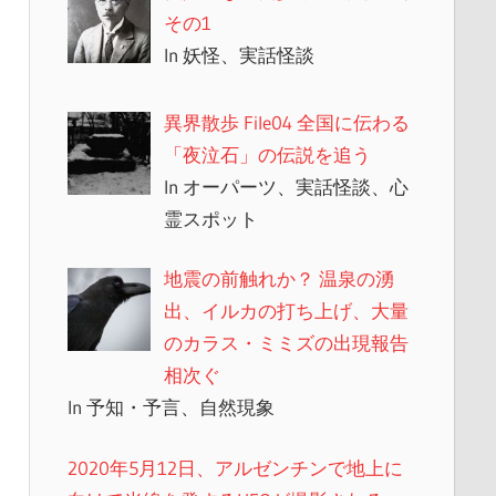
その1
In 妖怪、実話怪談
異界散歩 File04 全国に伝わる
「夜泣石」の伝説を追う
In オーパーツ、実話怪談、心
霊スポット
地震の前触れか？ 温泉の湧
出、イルカの打ち上げ、大量
のカラス・ミミズの出現報告
相次ぐ
In 予知・予言、自然現象
2020年5月12日、アルゼンチンで地上に